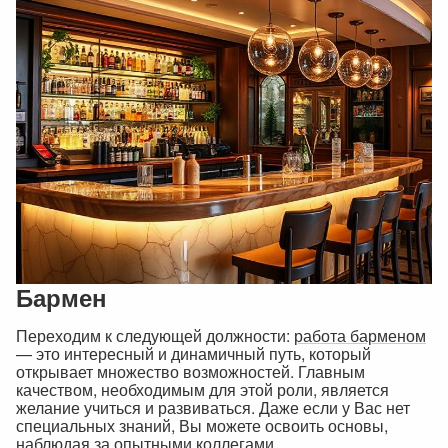
Бармен
Переходим к следующей должности:
работа барменом
— это интересный и динамичный путь, который
открывает множество возможностей. Главным
качеством, необходимым для этой роли, является
желание учиться и развиваться. Даже если у Вас нет
специальных знаний, Вы можете освоить основы,
наблюдая за опытными коллегами.