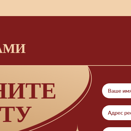
АМИ
НИТЕ
ТУ
Адрес ре