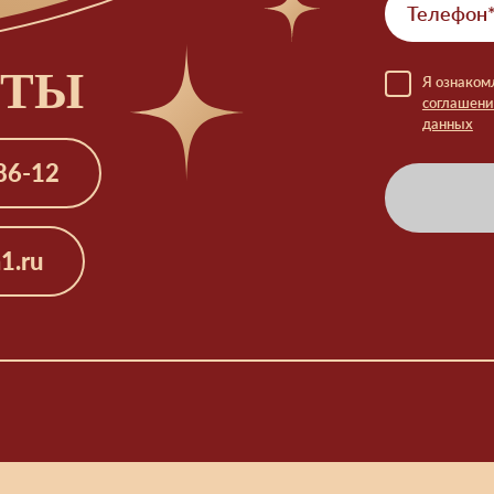
КТЫ
Я ознаком
соглашени
данных
86-12
1.ru