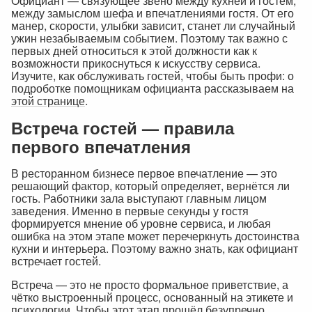
Официант — связующее звено между кухней и гостем,
между замыслом шефа и впечатлениями гостя. От его
манер, скорости, улыбки зависит, станет ли случайный
ужин незабываемым событием. Поэтому так важно с
первых дней относиться к этой должности как к
возможности прикоснуться к искусству сервиса.
Изучите, как обслуживать гостей, чтобы быть профи: о
подроботке помощникам официанта рассказываем на
этой странице
.
Встреча гостей — правила
первого впечатления
В ресторанном бизнесе первое впечатление — это
решающий фактор, который определяет, вернётся ли
гость. Работники зала выступают главным лицом
заведения. Именно в первые секунды у гостя
формируется мнение об уровне сервиса, и любая
ошибка на этом этапе может перечеркнуть достоинства
кухни и интерьера. Поэтому важно знать, как официант
встречает гостей.
Встреча — это не просто формальное приветствие, а
чётко выстроенный процесс, основанный на этикете и
психологии. Чтобы этот этап прошёл безупречно,