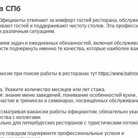
в СПб
. Официанты отвечают за комфорт гостей ресторана, обслуж
ывают гостей и поддерживают чистоту столов. Эта професс
к различным ситуациям.
зием задач и ежедневных обязанностей, включая обслужива
сти подчеркнуть именно те качества, которые наиболее в
нсии при поиске работы в ресторанах тут
https://www.bahro
. Укажите количество месяцев или лет стажа.
: знание меню заведений, понимание особенностей кухни, 
астие в тренингах и семинарах, посвящённых обслуживанию
ссматривая вакансии работы официантом, обязательно укаж
ства с коллегами.
ьно для петербургских ресторанов с туристическим потоко
рге поваром
подчеркните профессиональные успехи и