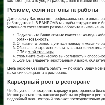
компетенций. Это убедит работодателя в Вашей ценност
Резюме, если нет опыта работы
Даже если у Вас пока нет профессионального опыта р
работодателей. В BAHROMA мы ждём сотрудников и без
успешного составления резюме обратите внимание на
Подчеркните Ваши личные качества: коммуникабел
организованность.
Опишите готовность учиться новому и желание р
Обозначьте стремление стать частью коллектива и
СПб с
этой страницы
.
Упомяните физическую выносливость и способнос
Если Вы владеете иностранным языком, обязатель
Цель резюме без опыта работы — показать Вашу мотив
вакансии официанта в ресторане.
Карьерный рост в ресторане
Чтобы успешно построить карьеру в ресторанном бизне
Можно рассмотреть вакансии работы по уборке в рест
подробный план, который поможет последовательно дв