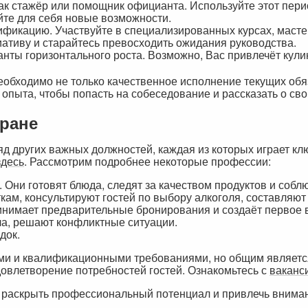
 как стажёр или помощник официанта. Используйте этот пер
йте для себя новые возможности.
фикацию. Участвуйте в специализированных курсах, мастер
ативу и старайтесь превосходить ожидания руководства.
нты горизонтального роста. Возможно, Вас привлечёт кули
обходимо не только качественное исполнение текущих обяз
опыта, чтобы попасть на собеседование и рассказать о св
оране
д других важных должностей, каждая из которых играет кл
здесь
. Рассмотрим подробнее некоторые профессии:
Они готовят блюда, следят за качеством продуктов и соб
ам, консультируют гостей по выбору алкоголя, составляют 
принимает предварительные бронирования и создаёт первое 
а, решают конфликтные ситуации.
док.
ми и квалификационными требованиями, но общим является
овлетворение потребностей гостей. Ознакомьтесь с
ваканс
 раскрыть профессиональный потенциал и привлечь внима