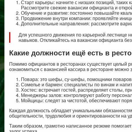
Старт карьеры: начните с низших позиций, таких
Рассмотрите свежие вакансии официанта и откро
Обучение и развитие: постоянно повышайте квали
Продвижение внутри компании: проявляйте иници
Дополнительные направления: рассмотрите вариа
Для успешного движения по карьерной лестнице не
навыков. Откликайтесь на вакансии официанта без 
Какие должности ещё есть в рест
Помимо официантов в ресторанах существует целый ря
ознакомиться с вакансией кассира в ресторане можно
Повара: это шефы, су-шефы, помощники поваров. 
Сомелье и бармен: специалисты по винам и напитк
Хостес: встречает гостей, распределяет столы, 
Менеджеры залов: контролируют работу персонал
Мойщицы: следят за чистотой, обеспечивают поря
Каждая должность обладает уникальными обязанностя
общительности, трудолюбия и ориентированности на уд
Таким образом, грамотно написанное резюме помогает
залог успеха.