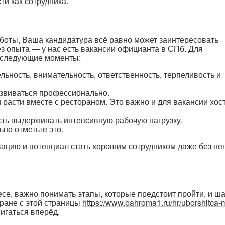
и как сотрудника.
аботы, Ваша кандидатура всё равно может заинтересовать
 опыта — у нас есть вакансии официанта в СПб. Для
 следующие моменты:
ьность, внимательность, ответственность, терпеливость и
азвиваться профессионально.
 расти вместе с рестораном. Это важно и для вакансии хос
ть выдерживать интенсивную рабочую нагрузку.
но отметьте это.
ацию и потенциал стать хорошим сотрудником даже без не
се, важно понимать этапы, которые предстоит пройти, и ш
оране с этой страницы
https://www.bahroma1.ru/hr/uborshitca-m
игаться вперёд.