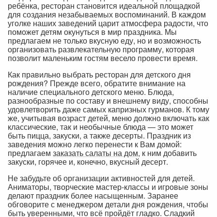
ребёнка, ресторан становится идеальной площадкой
для создания незабываемых воспоминаний. В каждом
уголке наших заведений царит атмосфера радости, что
поможет детям окунуться в мир праздника. Мы
предлагаем не только вкусную еду, но и возможность
организовать развлекательную программу, которая
позволит маленьким гостям весело провести время.
Как правильно выбрать ресторан для детского дня
рождения? Прежде всего, обратите внимание на
наличие специального детского меню. Блюда,
разнообразные по составу и внешнему виду, способны
удовлетворить даже самых капризных гурманов. К тому
же, учитывая возраст детей, меню должно включать как
классические, так и необычные блюда — это может
быть пицца, закуски, а также десерты. Праздник из
заведения можно легко перенести к Вам домой:
предлагаем
заказать салаты на дом
, к ним добавить
закуски, горячее и, конечно, вкусный десерт.
Не забудьте об организации активностей для детей.
Аниматоры, творческие мастер-классы и игровые зоны
делают праздник более насыщенным. Заранее
обговорите с менеджером детали дня рождения, чтобы
быть уверенными, что всё пройдёт гладко. Сладкий