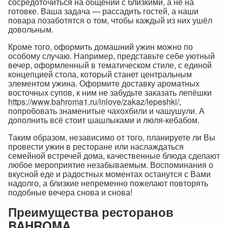
сосредоточиться на общении с близкими, а не на
готовке. Ваша задача — рассадить гостей, а наши
повара позаботятся о том, чтобы каждый из них ушёл
довольным.
Кроме того, оформить домашний ужин можно по
особому случаю. Например, представьте себе уютный
вечер, оформленный в тематическом стиле, с единой
концепцией стола, который станет центральным
элементом ужина. Оформите доставку ароматных
восточных супов, к ним не забудьте заказать лепёшки
https://www.bahroma1.ru/inlove/zakaz/lepeshki/
,
попробовать знаменитые чахохбили и чашушули. А
дополнить всё стоит шашлыками и люля-кебабом.
Таким образом, независимо от того, планируете ли Вы
провести ужин в ресторане или наслаждаться
семейной встречей дома, качественные блюда сделают
любое мероприятие незабываемым. Воспоминания о
вкусной еде и радостных моментах останутся с Вами
надолго, а близкие непременно пожелают повторять
подобные вечера снова и снова!
Преимущества ресторанов
BAHROMA