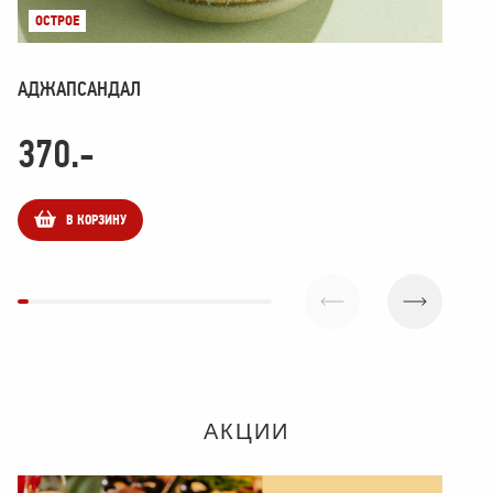
ОСТРОЕ
О
АДЖАПСАНДАЛ
АС
370
.-
2
В КОРЗИНУ
АКЦИИ