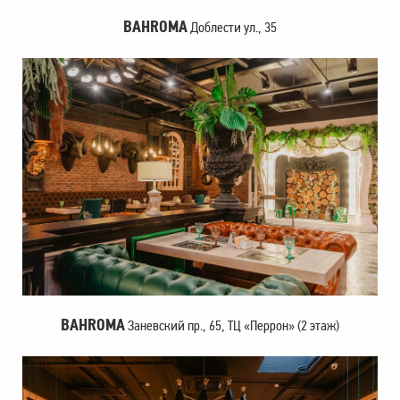
BAHROMA
Доблести ул., 35
BAHROMA
Заневский пр., 65, ТЦ «Перрон» (2 этаж)