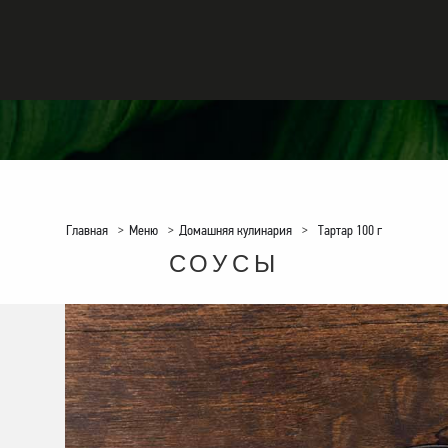
Главная
>
Меню
>
Домашняя кулинария
>
Тартар 100 г
СОУСЫ