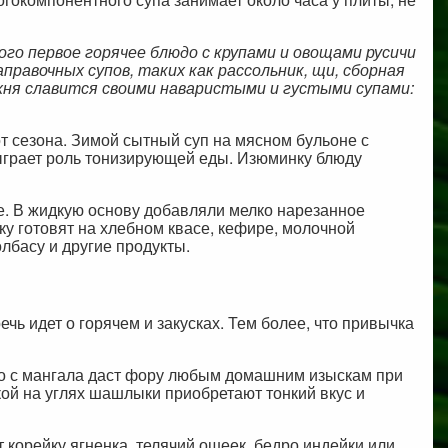
ого первое горячее блюдо с крупами и овощами русичи
правочных супов, таких как рассольник, щи, сборная
ухня славится своими наваристыми и густыми супами:
т сезона. Зимой сытный суп на мясном бульоне с
ыграет роль тонизирующей еды. Изюминку блюду
е. В жидкую основу добавляли мелко нарезанное
ку готовят на хлебном квасе, кефире, молочной
лбасу и другие продукты.
ечь идет о горячем и закусках. Тем более, что привычка
о с мангала даст фору любым домашним изыскам при
ой на углях шашлыки приобретают тонкий вкус и
корейку ягненка, телячий ошеек, бедро индейки или