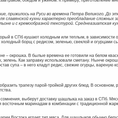
е, прижилось на Руси во времена Петра Великого. До эт
для славянской кухни характерно преобладание сложных за
бульоне и с кремообразной текстурой. Среднеазиатская к
оторый в СПб кушают холодным или теплым, в зависимости о
холодный борщ с редисом, зеленью, свеклой и огурцами с
не – окрошка. В былые времена ее готовили на белом квас
к, зелень. Как заправку использовали сметану. Нынче окрош
тав супа – в него кладут редис, свежие огурцы, вареную ко
образить трапезу парой-тройкой других блюд. В основном, р
тства.
 сомнения, выберут доставку
шашлыка на заказ
в СПб. Мяс
я восточным маринадам в комбинации с традиционной жарк
арии Востока играет тип мяса. Для шашлыков обычно берут 