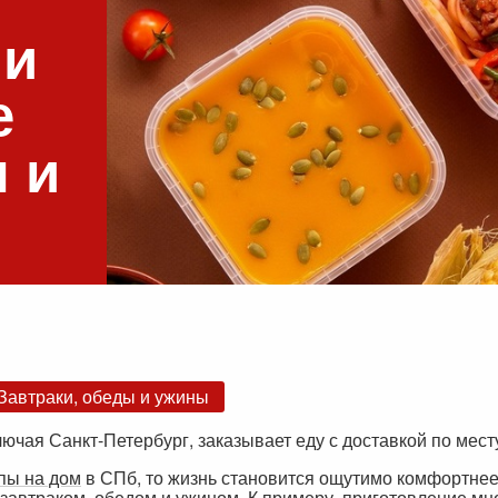
 и
е
м и
Завтраки, обеды и ужины
ючая Санкт-Петербург, заказывает еду с доставкой по мест
пы на дом
в СПб, то жизнь становится ощутимо комфортнее.
завтраком, обедом и ужином. К примеру, приготовление мно