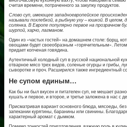
считая времени, потраченного за закупку продуктов.
Слово суп, имеющее западноевропейское происхождени
называли похлебкой, а рыбную уху – юшкой. В целом, 
солянка. В Европе популярно первое на прозрачном 
шурпой, харчо, лагманом.
Один из «частых гостей» на домашнем столе:
борщ
, к
овощами будет своеобразным «горячительным». Летом 
придает копченая говядина.
Аутентичный холодный суп в русской национальной кух
отварное мясо трех видов, соленые огурцы и грибы, лу
сыворотке и проч. Расширился также ингредиентный сос
Не супом единым…
Как бы ни был вкусен и питателен суп, не мешает разно
кушать и первое, и второе, и третье заложена в нас с де
Присматривая вариант основного блюда, мясоеды, без
запекании курятины, баранины или свинины. Благодар
характерный аромат с дымком.
Помимо тонкостей приготовления, важную роль в кулин