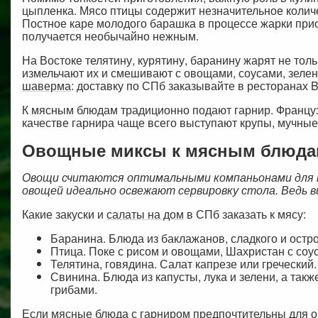
цыпленка. Мясо птицы содержит незначительное количе
Постное каре молодого барашка в процессе жарки при
получается необычайно нежным.
На Востоке телятину, курятину, баранину жарят не толь
измельчают их и смешивают с овощами, соусами, зеле
шаверма
: доставку по СПб заказывайте в ресторанах
К мясным блюдам традиционно подают гарнир. Французс
качестве гарнира чаще всего выступают крупы, мучные
Овощные миксы к мясным блюд
Овощи считаются оптимальными компаньонами для м
овощей идеально освежают сервировку стола. Ведь в
Какие закуски и
салаты на дом
в СПб заказать к мясу:
Баранина. Блюда из баклажанов, сладкого и остро
Птица. Поке с рисом и овощами, Шахристан с соу
Телятина, говядина. Салат капрезе или гречески
Свинина. Блюда из капусты, лука и зелени, а та
грибами.
Если мясные блюда с гарниром предпочтительны для обе