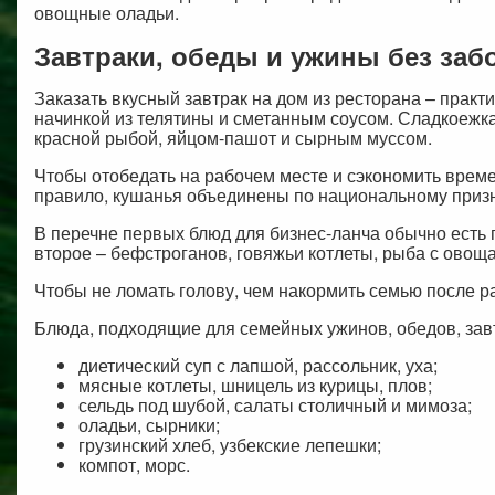
овощные оладьи.
Завтраки, обеды и ужины без заб
Заказать вкусный завтрак на дом из ресторана – прак
начинкой из телятины и сметанным соусом. Сладкоежка
красной рыбой, яйцом-пашот и сырным муссом.
Чтобы отобедать на рабочем месте и сэкономить време
правило, кушанья объединены по национальному признак
В перечне первых блюд для бизнес-ланча обычно есть п
второе – бефстроганов, говяжьи котлеты, рыба с овощ
Чтобы не ломать голову, чем накормить семью после 
Блюда, подходящие для семейных ужинов, обедов, зав
диетический суп с лапшой, рассольник, уха;
мясные котлеты, шницель из курицы, плов;
сельдь под шубой, салаты столичный и мимоза;
оладьи, сырники;
грузинский хлеб, узбекские лепешки;
компот, морс.