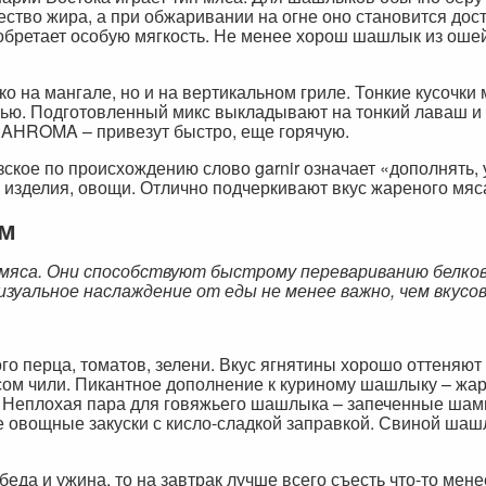
ство жира, а при обжаривании на огне оно становится дост
обретает особую мягкость. Не менее хорош шашлык из ошей
ко на мангале, но и на вертикальном гриле. Тонкие кусочки
нью. Подготовленный микс выкладывают на тонкий лаваш и 
 BAHROMA – привезут быстро, еще горячую.
кое по происхождению слово garnir означает «дополнять, у
 изделия, овощи. Отлично подчеркивают вкус жареного мяса
ам
яса. Они способствуют быстрому перевариванию белков 
изуальное наслаждение от еды не менее важно, чем вкус
го перца, томатов, зелени. Вкус ягнятины хорошо оттеняют 
сом чили. Пикантное дополнение к куриному шашлыку – жар
й. Неплохая пара для говяжьего шашлыка – запеченные шамп
кже овощные закуски с кисло-сладкой заправкой. Свиной ша
да и ужина, то на завтрак лучше всего съесть что-то мене