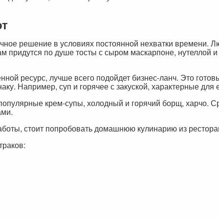
от
тичное решение в условиях постоянной нехватки времени. 
м придутся по душе тосты с сыром маскарпоне, нутеллой и 
нной ресурс, лучше всего подойдет бизнес-ланч. Это готов
у. Например, суп и горячее с закуской, характерные для е
опулярные крем-супы, холодный и горячий борщ, харчо. Сре
ами.
работы, стоит попробовать домашнюю кулинарию из рестора
траков: