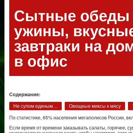
Сытные обеды
ужины, вкусны
завтраки на до
в офис
Содержание:
Не супом единым…
Овощные миксы к мясу
По статистике, 65% населения мегаполисов России, вкл
Если время от времени заказывать салаты, горячее,
су
многочасовую кухонную вахту, чтобы накормить семью 