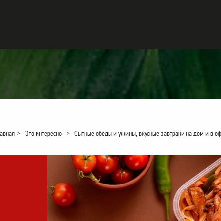
авная
>
Это интересно
>
Сытные обеды и ужины, вкусные завтраки на дом и в о