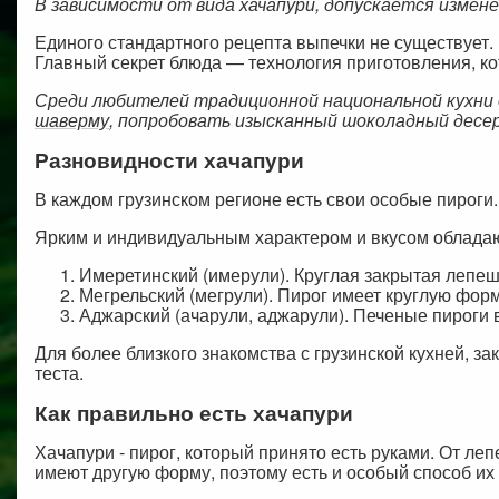
В зависимости от вида хачапури, допускается измене
Единого стандартного рецепта выпечки не существует. 
Главный секрет блюда — технология приготовления, 
Среди любителей традиционной национальной кухн
шаверму
, попробовать изысканный шоколадный десер
Разновидности хачапури
В каждом грузинском регионе есть свои особые пироги
Ярким и индивидуальным характером и вкусом обладаю
Имеретинский (имерули). Круглая закрытая лепеш
Мегрельский (мегрули). Пирог имеет круглую фор
Аджарский (ачарули, аджарули). Печеные пироги 
Для более близкого знакомства с грузинской кухней, з
теста.
Как правильно есть хачапури
Хачапури - пирог, который принято есть руками. От л
имеют другую форму, поэтому есть и особый способ их