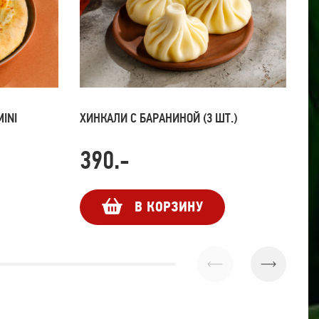
INI
ХИНКАЛИ С БАРАНИНОЙ (3 ШТ.)
Х
М
390
.-
3
В КОРЗИНУ