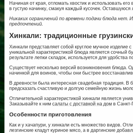
Начиная от края, отломать хвостик и использовать ег
в густую начинку, смакуя каждый кусочек. Оставшуюся 
Никаких ограничений по времени подачи блюда нет. И
предпочтений.
Хинкали: традиционные грузинск
Хинкали представляет собой круглое мучное изделие с
уникальной характеристикой блюда является сочный бу
результате лепки складок, используется для удобства 
Существует несколько версий возникновения блюда. Од
начинкой для воинов, чтобы они быстрее восстанавлив
В древности была интересная свадебная традиция. В б
предсказать счастливую и долгую семейную жизнь мол
Отличительной характеристикой хинкали является унив
Заказывайте к ним
салаты с доставкой на дом
в Санкт-
Особенности приготовления
Как и у хачапури, у хинкали есть множество видов. От
лезгинские кладут куриное мясо, а в даргинские добав