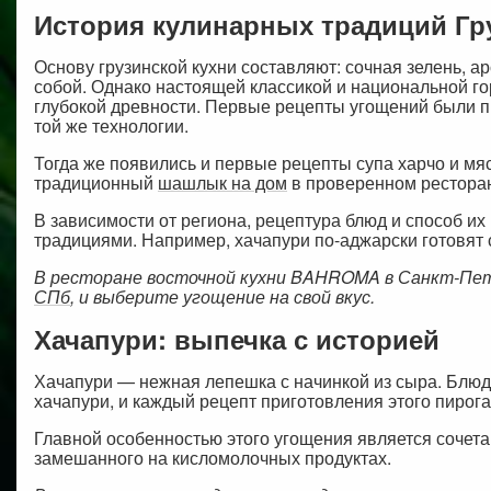
История кулинарных традиций Гр
Основу грузинской кухни составляют: сочная зелень, 
собой. Однако настоящей классикой и национальной го
глубокой древности. Первые рецепты угощений были пр
той же технологии.
Тогда же появились и первые рецепты супа харчо и мя
традиционный
шашлык на дом
в проверенном ресторане
В зависимости от региона, рецептура блюд и способ их
традициями. Например, хачапури по-аджарски готовят с
В ресторане восточной кухни BAHROMA в Санкт-Пет
СПб
, и выберите угощение на свой вкус.
Хачапури: выпечка с историей
Хачапури — нежная лепешка с начинкой из сыра. Блюдо
хачапури, и каждый рецепт приготовления этого пирог
Главной особенностью этого угощения является сочета
замешанного на кисломолочных продуктах.