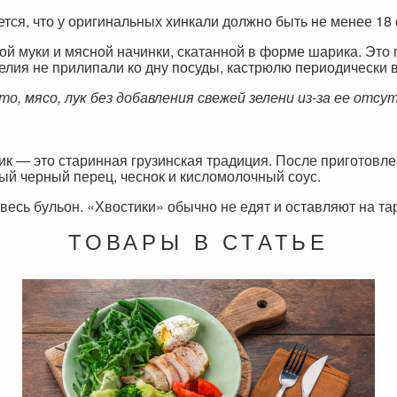
ся, что у оригинальных хинкали должно быть не менее 18 с
ной муки и мясной начинки, скатанной в форме шарика. Эт
елия не прилипали ко дну посуды, кастрюлю периодически 
о, мясо, лук без добавления свежей зелени из-за ее отсут
тик — это старинная грузинская традиция. После приготов
тый черный перец, чеснок и кисломолочный соус.
весь бульон. «Хвостики» обычно не едят и оставляют на та
ТОВАРЫ В СТАТЬЕ