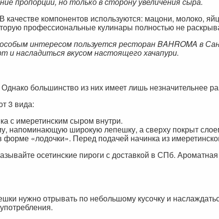
ние пропорций, но только в сторону увеличения сыра.
В качестве компонентов используются: мацони, молоко, яйц
которую профессиональные кулинары полностью не раскрыв
и особым интересом пользуется ресторан BAHROMA в С
т и насладиться вкусом настоящего хачапури.
. Однако большинство из них имеет лишь незначительнее ра
т 3 вида:
ка с имеретинским сыром внутри.
му, напоминающую широкую лепешку, а сверху покрыт слое
в форме «лодочки». Перед подачей начинка из имеретинског
аказывайте осетинские пироги с доставкой в СПб. Ароматна
епешки нужно отрывать по небольшому кусочку и наслаждат
 употребления.