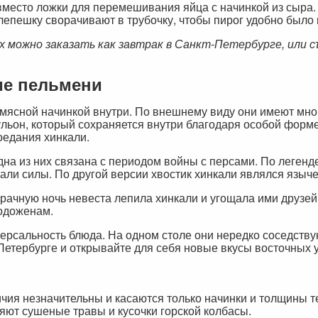
о вместо ложки для перемешивания яйца с начинкой из сыра
лепешку сворачивают в трубочку, чтобы пирог удобно было 
х можно заказать как завтрак в Санкт-Петербурге, или с
ие пельмени
 мясной начинкой внутри. По внешнему виду они имеют мно
льон, который сохраняется внутри благодаря особой форме
поедания хинкали.
на из них связана с периодом войны с персами. По легенд
али силы. По другой версии хвостик хинкали являлся языч
рачную ночь невеста лепила хинкали и угощала ими друзей 
одоженам.
ерсальность блюда. На одном столе они нередко соседствую
Петербурге и открывайте для себя новые вкусы восточных 
личия незначительны и касаются только начинки и толщины т
ляют сушеные травы и кусочки горской колбасы.