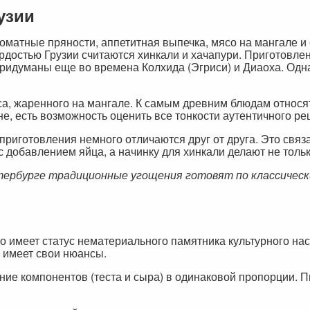
узии
ароматные пряности, аппетитная выпечка, мясо на мангале 
рдостью Грузии считаются хинкали и хачапури. Приготовле
идуманы еще во времена Колхида (Эгриси) и Диаоха. Однако
са, жаренного на мангале. К самым древним блюдам относят
, есть возможность оценить все тонкости аутентичного ре
 приготовления немного отличаются друг от друга. Это связ
 добавлением яйца, а начинку для хинкали делают не тольк
ербурге традиционные угощения готовят по классичес
 имеет статус нематериального памятника культурного нас
а имеет свои нюансы.
ние компонентов (теста и сыра) в одинаковой пропорции. П