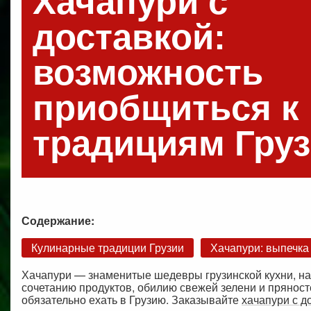
Хачапури с
доставкой:
возможность
приобщиться к
традициям Гру
Содержание:
Кулинарные традиции Грузии
Хачапури: выпечка
Хачапури — знаменитые шедевры грузинской кухни, на
сочетанию продуктов, обилию свежей зелени и прянос
обязательно ехать в Грузию. Заказывайте
хачапури с д