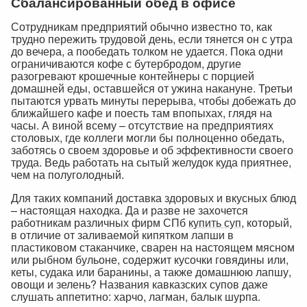
Сбалансированный обед в офисе
Сотрудникам предприятий обычно известно то, как
трудно пережить трудовой день, если тянется он с утра
до вечера, а пообедать толком не удается. Пока одни
ограничиваются кофе с бутербродом, другие
разогревают крошечные контейнеры с порцией
домашней еды, оставшейся от ужина накануне. Третьи
пытаются урвать минуты перерыва, чтобы добежать до
ближайшего кафе и поесть там впопыхах, глядя на
часы. А виной всему – отсутствие на предприятиях
столовых, где коллеги могли бы полноценно обедать,
заботясь о своем здоровье и об эффективности своего
труда. Ведь работать на сытый желудок куда приятнее,
чем на полуголодный.
Для таких компаний доставка здоровых и вкусных блюд
– настоящая находка. Да и разве не захочется
работникам различных фирм СПб
купить суп
, который,
в отличие от заливаемой кипятком лапши в
пластиковом стаканчике, сварен на настоящем мясном
или рыбном бульоне, содержит кусочки говядины или,
кеты, судака или баранины, а также домашнюю лапшу,
овощи и зелень? Названия кавказских супов даже
слушать аппетитно: харчо, лагман, балык шурпа.