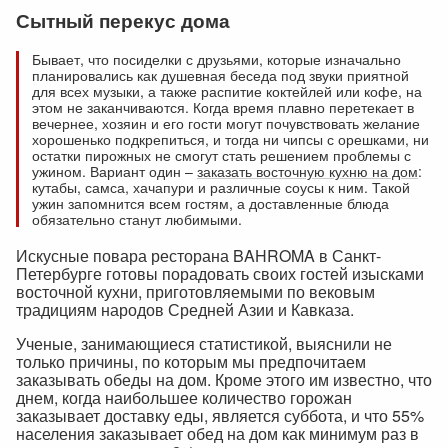
Сытный перекус дома
Бывает, что посиделки с друзьями, которые изначально
планировались как душевная беседа под звуки приятной
для всех музыки, а также распитие коктейлей или кофе, на
этом не заканчиваются. Когда время плавно перетекает в
вечернее, хозяин и его гости могут почувствовать желание
хорошенько подкрепиться, и тогда ни чипсы с орешками, ни
остатки пирожных не смогут стать решением проблемы с
ужином. Вариант один –
заказать восточную кухню на дом
:
кутабы, самса, хачапури и различные соусы к ним. Такой
ужин запомнится всем гостям, а доставленные блюда
обязательно станут любимыми.
Искусные повара ресторана BAHROMA в Санкт-
Петербурге готовы порадовать своих гостей изысками
восточной кухни, приготовляемыми по вековым
традициям народов Средней Азии и Кавказа.
Ученые, занимающиеся статистикой, выяснили не
только причины, по которым мы предпочитаем
заказывать обеды на дом. Кроме этого им известно, что
днем, когда наибольшее количество горожан
заказывает доставку еды, является суббота, и что 55%
населения заказывает обед на дом как минимум раз в