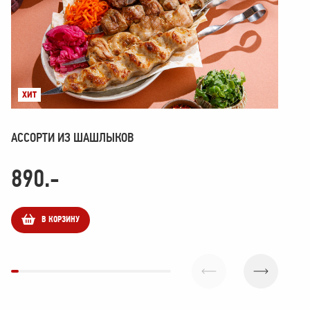
ХИТ
АССОРТИ ИЗ ШАШЛЫКОВ
АС
890
.-
1
В КОРЗИНУ