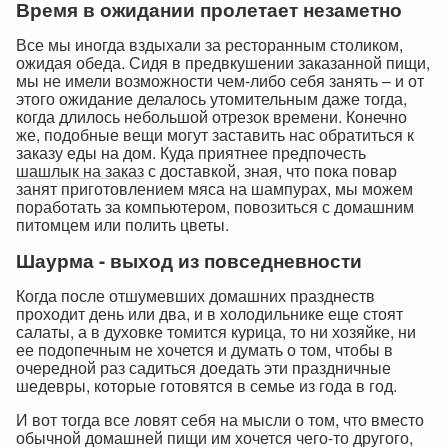
Время в ожидании пролетает незаметно
Все мы иногда вздыхали за ресторанным столиком,
ожидая обеда. Сидя в предвкушении заказанной пищи,
мы не имели возможности чем-либо себя занять – и от
этого ожидание делалось утомительным даже тогда,
когда длилось небольшой отрезок времени. Конечно
же, подобные вещи могут заставить нас обратиться к
заказу еды на дом. Куда приятнее предпочесть
шашлык на заказ
с доставкой, зная, что пока повар
занят приготовлением мяса на шампурах, мы можем
поработать за компьютером, повозиться с домашним
питомцем или полить цветы.
Шаурма - выход из повседневности
Когда после отшумевших домашних празднеств
проходит день или два, и в холодильнике еще стоят
салаты, а в духовке томится курица, то ни хозяйке, ни
ее подопечным не хочется и думать о том, чтобы в
очередной раз садиться доедать эти праздничные
шедевры, которые готовятся в семье из года в год.
И вот тогда все ловят себя на мысли о том, что вместо
обычной домашней пищи им хочется чего-то другого,