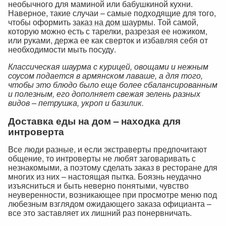
необычного для маминой или бабушкиной кухни.
Наверное, такие случаи – самые подходящие для того,
чтобы оформить
заказ на дом шаурмы
. Той самой,
которую можно есть с тарелки, разрезая ее ножиком,
или руками, держа ее как сверток и избавляя себя от
необходимости мыть посуду.
Классическая шаурма с курицей, овощами и нежным
соусом подается в армянском лаваше, а для того,
чтобы это блюдо было еще более сбалансированным
и полезным, его дополняет свежая зелень разных
видов – петрушка, укроп и базилик.
Доставка еды на дом – находка для
интроверта
Все люди разные, и если экстраверты предпочитают
общение, то интроверты не любят заговаривать с
незнакомыми, а поэтому сделать заказ в ресторане для
многих из них – настоящая пытка. Боязнь неудачно
изъясниться и быть неверно понятыми, чувство
неуверенности, возникающее при просмотре меню под
любезным взглядом ожидающего заказа официанта –
все это заставляет их лишний раз понервничать.