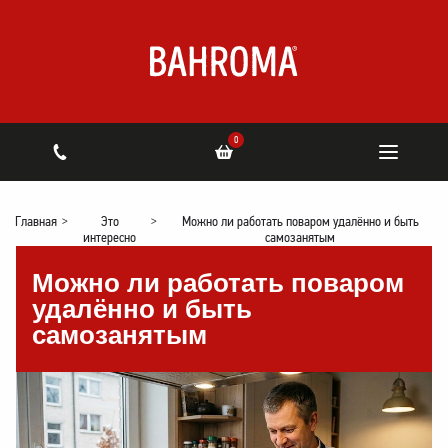
0
Главная
>
Это
>
Можно ли работать поваром удалённо и быть
интересно
самозанятым
Можно ли работать поваром
удалённо и быть
самозанятым