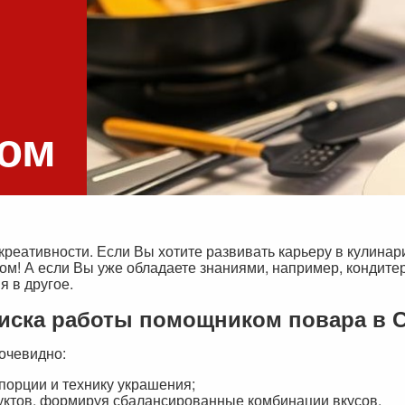
ром
креативности. Если Вы хотите развивать карьеру в кулинари
том! А если Вы уже обладаете знаниями, например, кондитер
я в другое.
оиска работы помощником повара в С
очевидно:
порции и технику украшения;
уктов, формируя сбалансированные комбинации вкусов.