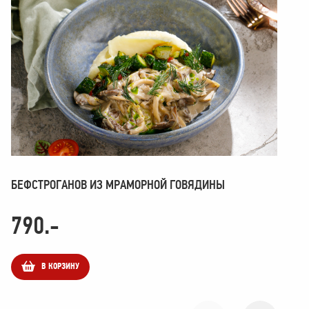
БЕФСТРОГАНОВ ИЗ МРАМОРНОЙ ГОВЯДИНЫ
БИ
СО
790
.-
6
В КОРЗИНУ